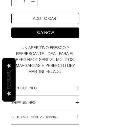
ADD TO CART
BUY NOW
UN APERITIVO FRESCO Y
REFRESCANTE IDEAL PARA EL
BERGAMOT SPRITZ , MOJITOS,
MARGARITAS E PERFECTO DRY
MARTINI HELADO.
REVIEWS
PRODUCT INFO
Everleaf Marine es un aperitivo sin
SHIPPING INFO
alcohol elaborado con algunas de
las plantas más maravillosas del
Envíos España (Península y
mundo, como la Bergamota, Algas y
BERGAMOT SPRITZ - Receta -
Baleares) 2-3 días hábiles.
Bayas Marinas que te transportarán
Resto de la UE 5-7 días hábiles.