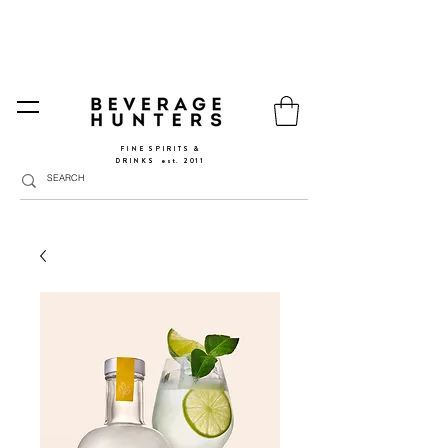
FREE SHIPPING
SPAIN AND PORTUGAL
🚛
FROM €90 (*) | REST OF THE EU FROM 150€ |
🛍
GO TO SHOP
|
GIFT PACKS AVAILABLE
FINE SPIRITS &
DRINKS
​
est. 2011